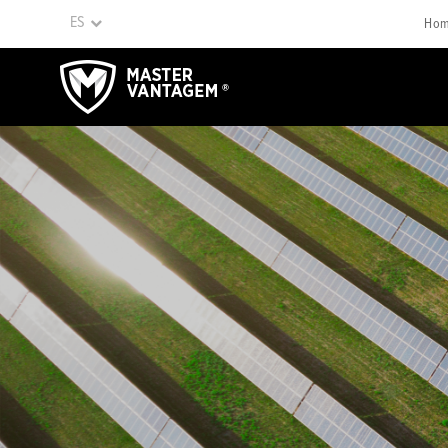
ES
Ho