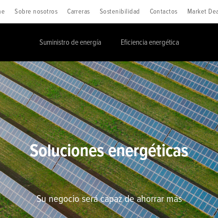
me
Sobre nosotros
Carreras
Sostenibilidad
Contactos
Market Dea
Suministro de energía
Eficiencia energética
Soluciones energéticas
Su negocio será capaz de ahorrar más