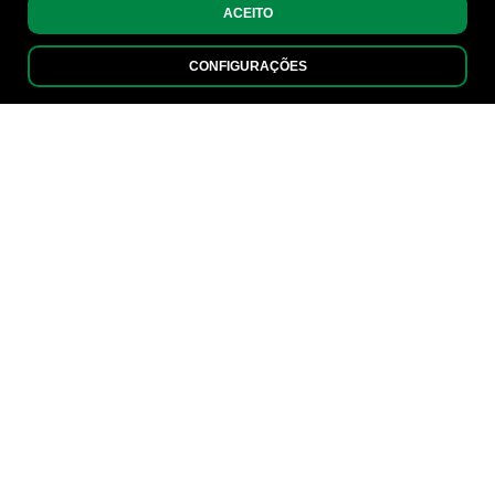
ACEITO
CONFIGURAÇÕES
SOLUCIONES PARA EL
SUMINISTRO DE
ENERGÍA
Energía