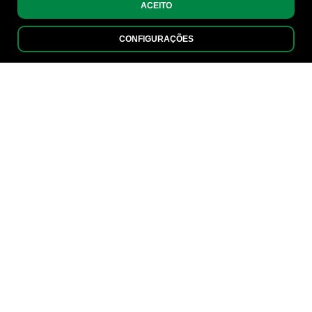
ACEITO
CONFIGURAÇÕES
SOLUÇÕES DE
CONECTIVIDADE
Conectividade