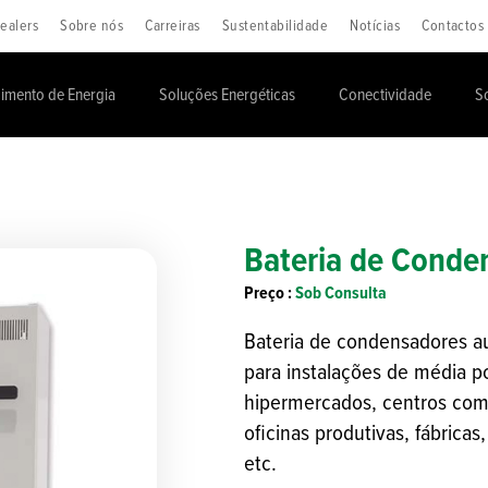
ealers
Sobre nós
Carreiras
Sustentabilidade
Notícias
Contactos
imento de Energia
Soluções Energéticas
Conectividade
S
Bateria de Conde
Preço
:
Sob Consulta
Bateria de condensadores a
para instalações de média p
hipermercados, centros come
oficinas produtivas, fábricas
etc.